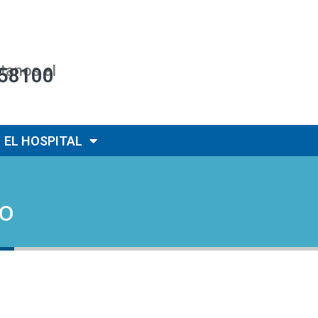
tanos al
58100
EL HOSPITAL
co