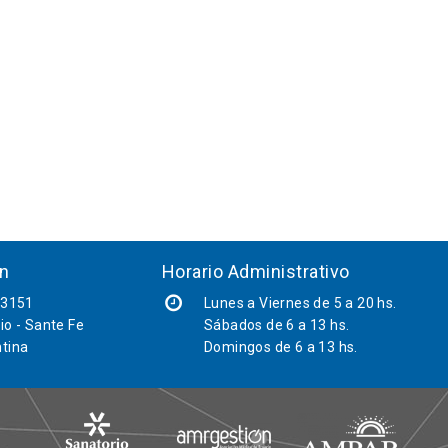
ón
Horario Administrativo
 3151
Lunes a Viernes de 5 a 20 hs.
io - Sante Fe
Sábados
de 6 a 13 hs.
tina
Domingos de 6 a 13 hs.