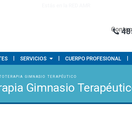
Estás en la RED AMR
Contac
48
TES
SERVICIOS
CUERPO PROFESIONAL
TOTERAPIA GIMNASIO TERAPÉUTICO
rapia Gimnasio Terapéuti