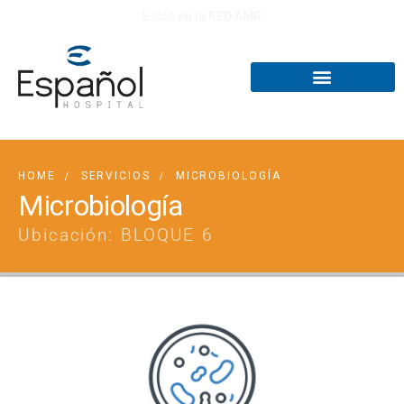
Estás en la RED AMR
HOME
SERVICIOS
MICROBIOLOGÍA
Microbiología
Ubicación: BLOQUE 6