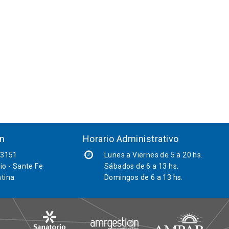
ón
Horario Administrativo
 3151
Lunes a Viernes de 5 a 20 hs.
io - Sante Fe
Sábados
de 6 a 13 hs.
tina
Domingos de 6 a 13 hs.