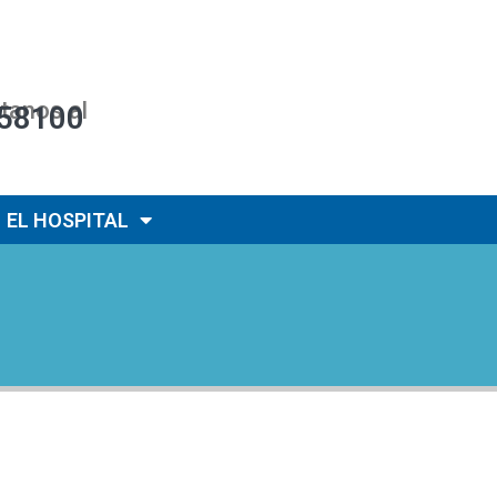
tanos al
58100
EL HOSPITAL