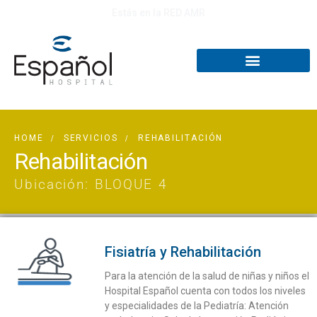
Estás en la RED AMR
HOME
SERVICIOS
REHABILITACIÓN
Rehabilitación
Ubicación: BLOQUE 4
Fisiatría y Rehabilitación
Para la atención de la salud de niñas y niños el
Hospital Español cuenta con todos los niveles
y especialidades de la Pediatría: Atención