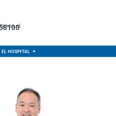
tanos al
58100
EL HOSPITAL