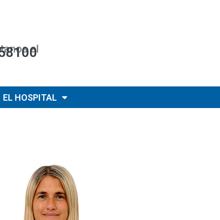
tanos al
58100
EL HOSPITAL