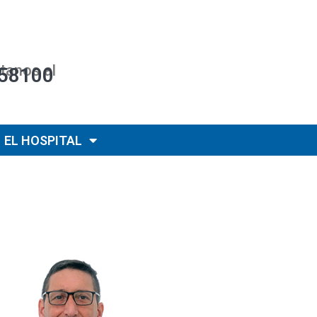
tanos al
58100
EL HOSPITAL