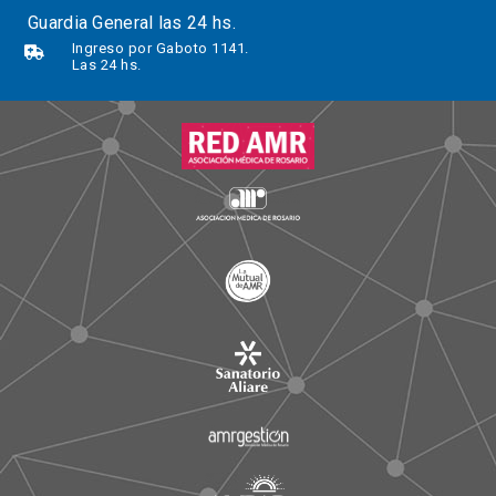
Guardia General las 24 hs.
Ingreso por Gaboto 1141.
Las 24 hs.