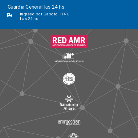
Guardia General las 24 hs.
Ingreso por Gaboto 1141.
Las 24 hs.