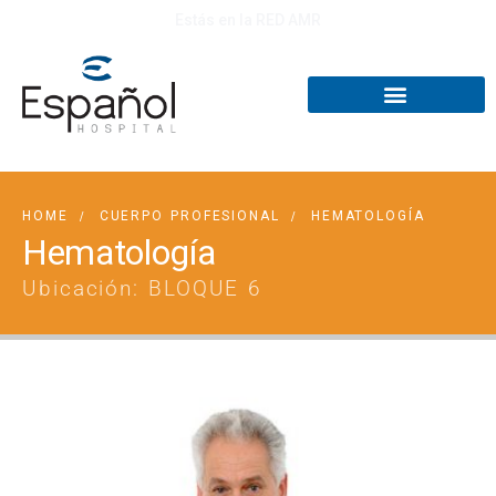
Estás en la RED AMR
HOME
CUERPO PROFESIONAL
HEMATOLOGÍA
Hematología
Ubicación: BLOQUE 6